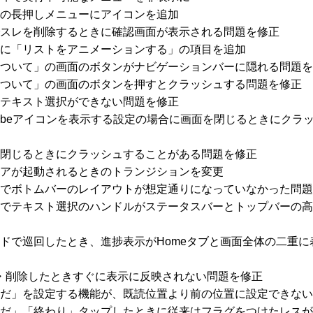
の長押しメニューにアイコンを追加
スレを削除するときに確認画面が表示される問題を修正
に「リストをアニメーションする」の項目を追加
ついて」の画面のボタンがナビゲーションバーに隠れる問題を
ついて」の画面のボタンを押すとクラッシュする問題を修正
テキスト選択ができない問題を修正
beアイコンを表示する設定の場合に画面を閉じるときにクラ
閉じるときにクラッシュすることがある問題を修正
アが起動されるときのトランジションを変更
でボトムバーのレイアウトが想定通りになっていなかった問題
でテキスト選択のハンドルがステータスバーとトップバーの高
ドで巡回したとき、進捗表示がHomeタブと画面全体の二重に
・削除したときすぐに表示に反映されない問題を修正
だ」を設定する機能が、既読位置より前の位置に設定できない
だ」「終わり」タップしたときに従来はフラグをつけたレスが