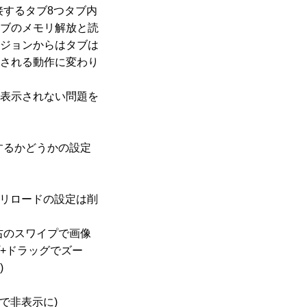
接するタブ8つタブ内
ブのメモリ解放と読
ジョンからはタブは
される動作に変わり
表示されない問題を
するかどうかの設定
動リロードの設定は削
右のスワイプで画像
+ドラッグでズー
)
で非表示に)