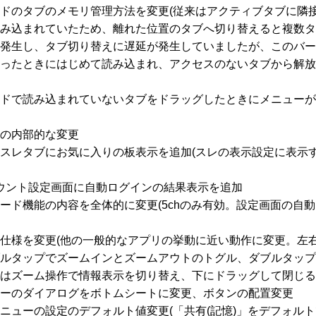
ドのタブのメモリ管理方法を変更(従来はアクティブタブに隣
み込まれていたため、離れた位置のタブへ切り替えると複数タ
発生し、タブ切り替えに遅延が発生していましたが、このバー
ったときにはじめて読み込まれ、アクセスのないタブから解放
ドで読み込まれていないタブをドラッグしたときにメニューが
の内部的な変更
スレタブにお気に入りの板表示を追加(スレの表示設定に表示
アカウント設定画面に自動ログインの結果表示を追加
ード機能の内容を全体的に変更(5chのみ有効。設定画面の自
仕様を変更(他の一般的なアプリの挙動に近い動作に変更。左
ルタップでズームインとズームアウトのトグル、ダブルタップ
はズーム操作で情報表示を切り替え、下にドラッグして閉じる
ーのダイアログをボトムシートに変更、ボタンの配置変更
ニューの設定のデフォルト値変更(「共有(記憶)」をデフォルト